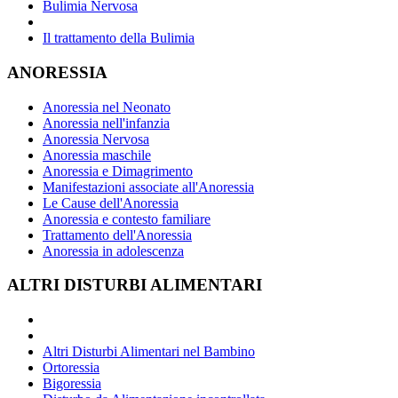
Bulimia Nervosa
Il trattamento della Bulimia
ANORESSIA
Anoressia nel Neonato
Anoressia nell'infanzia
Anoressia Nervosa
Anoressia maschile
Anoressia e Dimagrimento
Manifestazioni associate all'Anoressia
Le Cause dell'Anoressia
Anoressia e contesto familiare
Trattamento dell'Anoressia
Anoressia in adolescenza
ALTRI DISTURBI ALIMENTARI
Altri Disturbi Alimentari nel Bambino
Ortoressia
Bigoressia